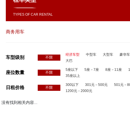
TYPES OF CAR RENTAL
商务用车
经济车型
中型车
大型车
豪华车
车型级别
不限
大巴
5座以下
5座－7座
8座－11座
座位数量
不限
35座以上
300以下
301元－500元
501元－8
日租价格
不限
1200元－2000元
没有找到相关内容...