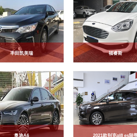
丰田凯美瑞
福睿斯
我要租车
我要租车
奥迪A6
2021款别克gl8 es陆