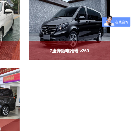
7座奔驰唯雅诺 v260
我要租车
尊