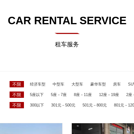
CAR RENTAL SERVICE
租车服务
不限
经济车型
中型车
大型车
豪华车型
房车
SU
不限
5座以下
5座－7座
8座－11座
12座－19座
2座
不限
300以下
301元－500元
501元－800元
801元－12