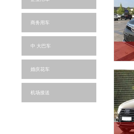
商务用车
中 大巴车
婚庆花车
机场接送