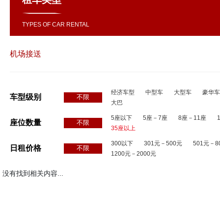
TYPES OF CAR RENTAL
机场接送
经济车型
中型车
大型车
豪华车
车型级别
不限
大巴
5座以下
5座－7座
8座－11座
座位数量
不限
35座以上
300以下
301元－500元
501元－8
日租价格
不限
1200元－2000元
没有找到相关内容...